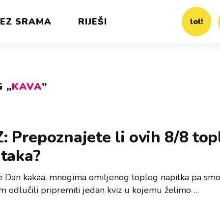
EZ SRAMA
RIJEŠI
lol!
 „
KAVA
”
: Prepoznajete li ovih 8/8 top
itaka?
e Dan kakaa, mnogima omiljenog toplog napitka pa smo
 odlučili pripremiti jedan kviz u kojemu želimo …