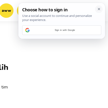
aww
vrh!
woot?!
Sign in with Google
lih
 tim