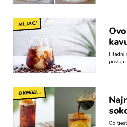
MLJAC!
Ovo 
kavu
Hladni 
postaju
OKEEEJ...
Najn
sok
Od tjes