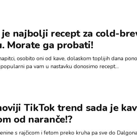
je najbolji recept za cold-br
. Morate ga probati!
napitci, osobito oni od kave, dolaskom toplijih dana pon
 popularni pa vam u nastavku donosimo recept…
oviji TikTok trend sada je ka
om od naranče!?
tenine s rajčicom i fetom preko kruha pa sve do Dalgona