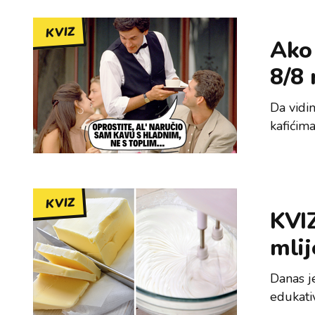
KVIZ
Ako 
8/8 
Da vidim
kafićima
KVIZ
KVIZ
mlij
Danas j
edukati