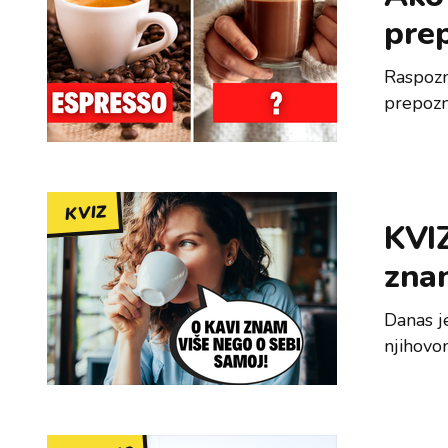
prep
Raspozn
prepozn
KVIZ
KVIZ
zna
Danas j
njihovom