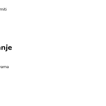
miti
anje
 vama