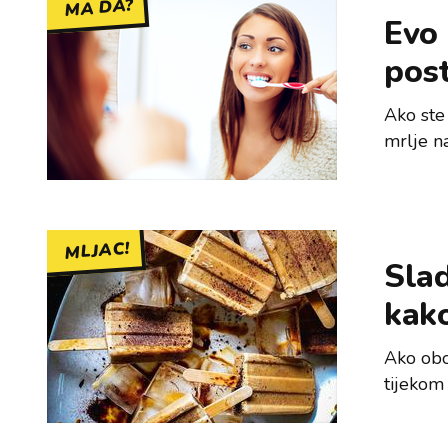
MA DA?
Evo
post
Ako ste 
mrlje na
MLJAC!
Slad
kako
Ako obož
tijekom