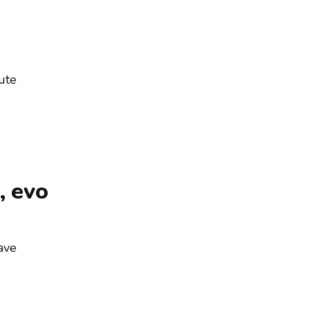
žute
, evo
ave