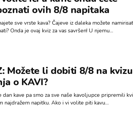
oznati ovih 8/8 napitaka
ajete sve vrste kava? Čajeve iz daleka možete namirisati
ati? Onda je ovaj kviz za vas savršen! U njemu…
: Možete li dobiti 8/8 na kvizu
nja o KAVI?
e dan kave pa smo za sve naše kavoljupce pripremili kvi
 najdražem napitku. Ako i vi volite piti kavu…