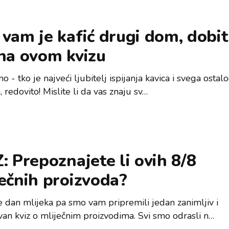
vam je kafić drugi dom, dobit
na ovom kvizu
o - tko je najveći ljubitelj ispijanja kavica i svega ostal
, redovito! Mislite li da vas znaju sv…
: Prepoznajete li ovih 8/8
ečnih proizvoda?
e dan mlijeka pa smo vam pripremili jedan zanimljiv i
van kviz o mliječnim proizvodima. Svi smo odrasli n…