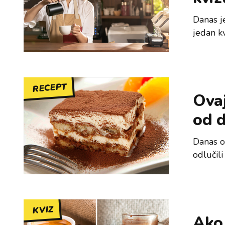
Danas j
jedan kv
RECEPT
Ovaj
od 
Danas o
odlučili
KVIZ
Ako 