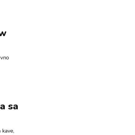
ew
ovno
va sa
 kave,