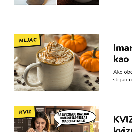
MLJAC
Imam
kao 
Ako obož
stigao 
KVIZ
KVIZ
kviz