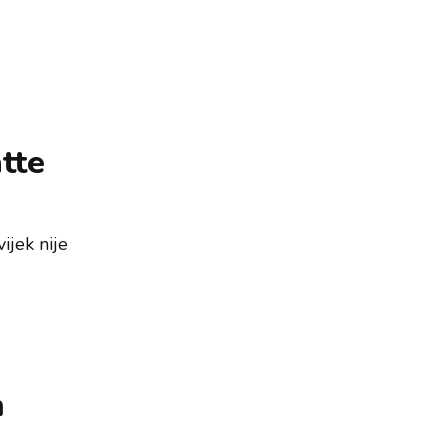
tte
ijek nije
m