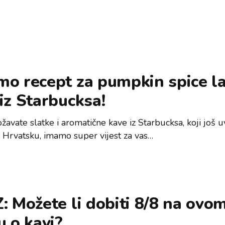
o recept za pumpkin spice la
iz Starbucksa!
avate slatke i aromatične kave iz Starbucksa, koji još uv
u Hrvatsku, imamo super vijest za vas…
: Možete li dobiti 8/8 na ovo
u o kavi?