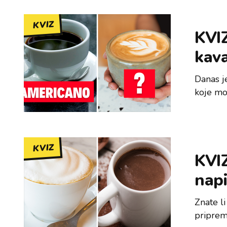
KVIZ
KVIZ
kav
Danas je
koje mo
KVIZ
KVIZ
nap
Znate l
priprem