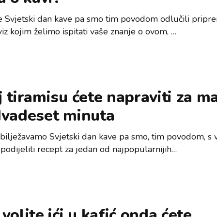
e Svjetski dan kave pa smo tim povodom odlučili pripre
iz kojim želimo ispitati vaše znanje o ovom, …
 tiramisu ćete napraviti za m
dvadeset minuta
bilježavamo Svjetski dan kave pa smo, tim povodom, s
 podijeliti recept za jedan od najpopularnijih…
volite ići u kafić onda ćete