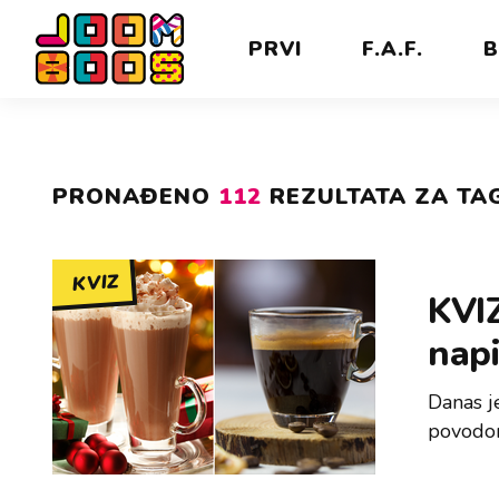
PRVI
F.A.F.
B
PRONAĐENO
112
REZULTATA ZA TAG
KVIZ
KVIZ
nap
Danas j
povodom