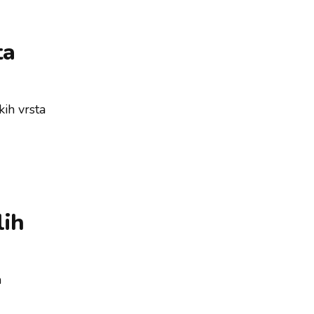
ta
kih vrsta
lih
m