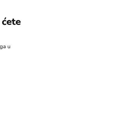
 ćete
oga u