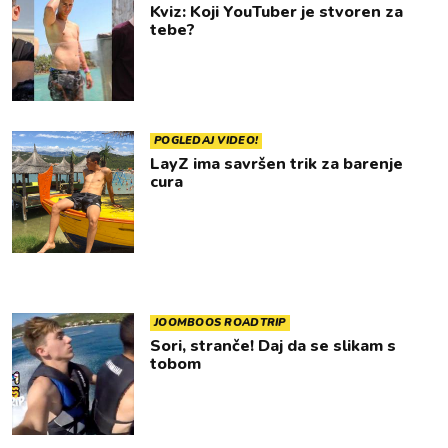
Kviz: Koji YouTuber je stvoren za
tebe?
POGLEDAJ VIDEO!
LayZ ima savršen trik za barenje
cura
JOOMBOOS ROADTRIP
Sori, stranče! Daj da se slikam s
tobom