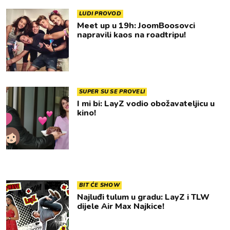
LUDI PROVOD
Meet up u 19h: JoomBoosovci
napravili kaos na roadtripu!
SUPER SU SE PROVELI
I mi bi: LayZ vodio obožavateljicu u
kino!
BIT ĆE SHOW
Najluđi tulum u gradu: LayZ i TLW
dijele Air Max Najkice!