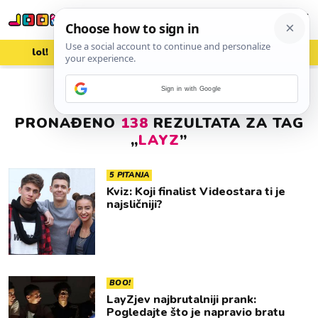
lol!
aww
vrh!
woot?!
Sign in with Google
PRONAĐENO
138
REZULTATA ZA TAG
„
LAYZ
”
5 PITANJA
Kviz: Koji finalist Videostara ti je
najsličniji?
BOO!
LayZjev najbrutalniji prank:
Pogledajte što je napravio bratu