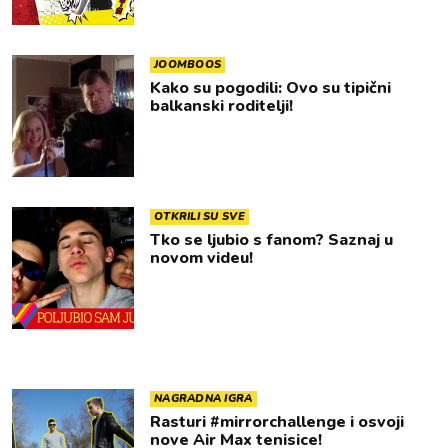
JOOMBOOS
Kako su pogodili: Ovo su tipični
balkanski roditelji!
OTKRILI SU SVE
Tko se ljubio s fanom? Saznaj u
novom videu!
NAGRADNA IGRA
Rasturi #mirrorchallenge i osvoji
nove Air Max tenisice!