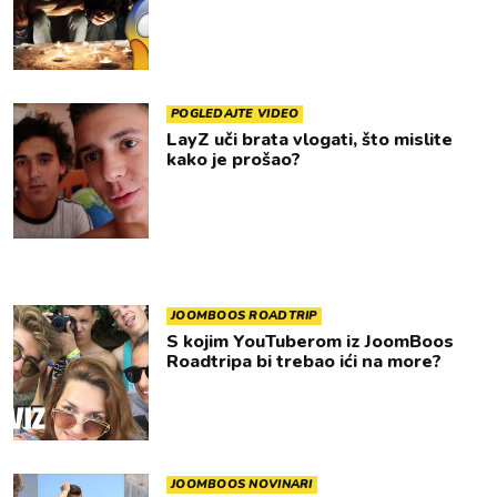
POGLEDAJTE VIDEO
LayZ uči brata vlogati, što mislite
kako je prošao?
JOOMBOOS ROADTRIP
S kojim YouTuberom iz JoomBoos
Roadtripa bi trebao ići na more?
JOOMBOOS NOVINARI