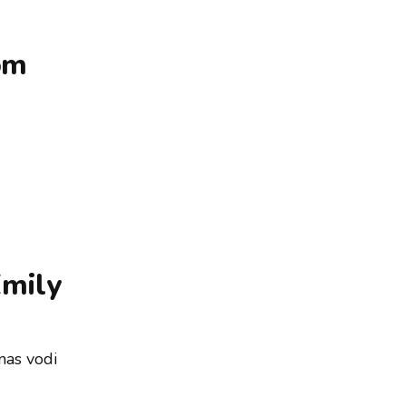
vom
Emily
nas vodi