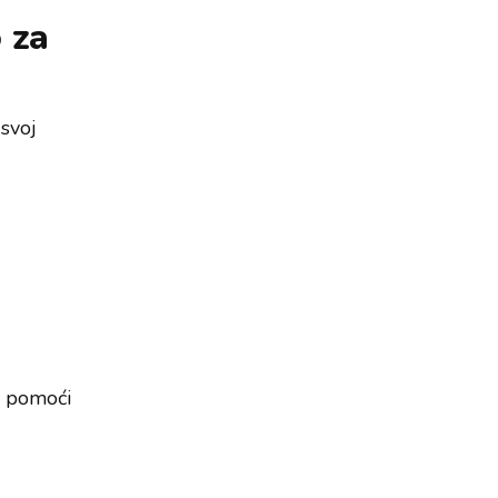
 za
 svoj
že pomoći