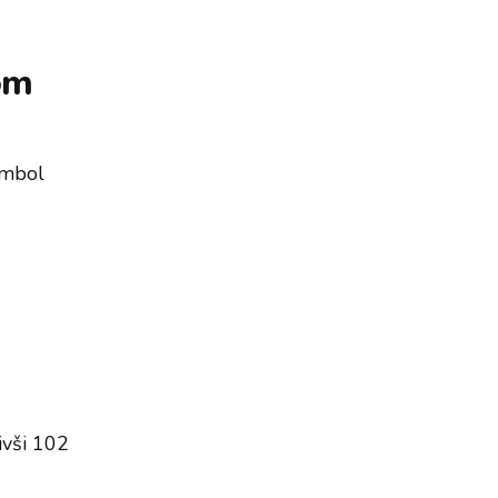
vom
simbol
ivši 102