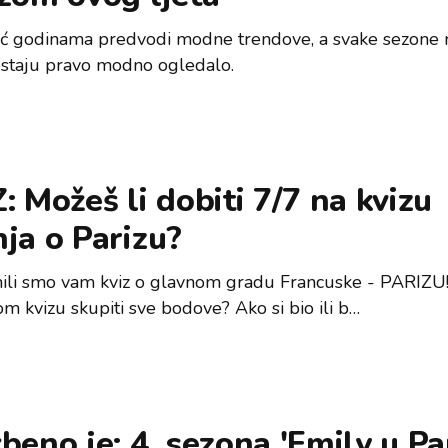
eć godinama predvodi modne trendove, a svake sezone
ostaju pravo modno ogledalo.
: Možeš li dobiti 7/7 na kvizu
ja o Parizu?
ili smo vam kviz o glavnom gradu Francuske - PARIZU
om kvizu skupiti sve bodove? Ako si bio ili b…
beno je: 4. sezona 'Emily u Pa