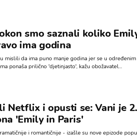
okon smo saznali koliko Emil
ravo ima godina
u mislili da ima puno manje godina jer se u određenim
ama ponaša prilično 'djetinjasto', kažu obožavatel…
i Netflix i opusti se: Vani je 2
na 'Emily in Paris'
ramatičnije i romantičnije - izašle su nove epizode pop