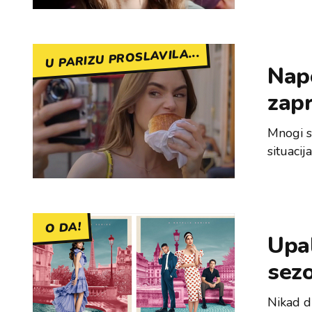
U PARIZU PROSLAVILA...
Nap
zap
Mnogi s
situacij
O DA!
Upal
sezo
Nikad d