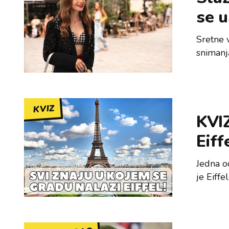
se 
Sretne 
snimanj
KVIZ
KVIZ
Eiff
Jedna od
je Eiffe