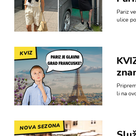
Pariz v
ulice p
KVIZ
KVIZ
znan
Priprem
li na ov
NOVA SEZONA
Služ