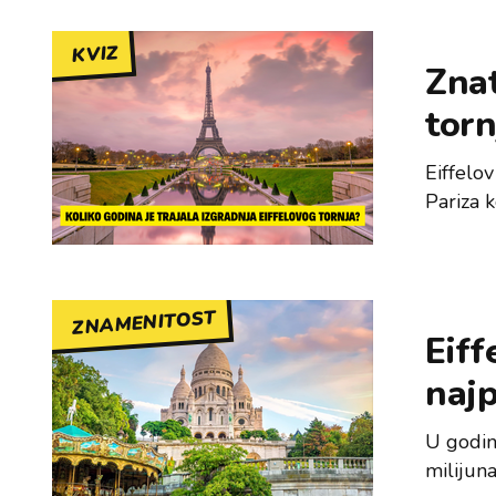
KVIZ
Znat
torn
Eiffelov
Pariza k
ZNAMENITOST
Eiff
najp
U godini
milijun