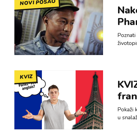
NOVI POSAO
Nak
Pha
Poznati 
životop
KVIZ
KVIZ
fra
Pokaži k
u snala