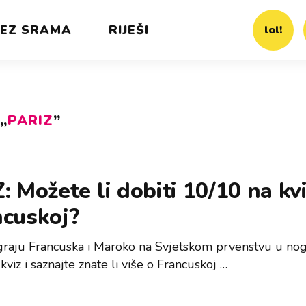
EZ SRAMA
RIJEŠI
lol!
„
PARIZ
”
: Možete li dobiti 10/10 na kv
ncuskoj?
graju Francuska i Maroko na Svjetskom prvenstvu u no
 kviz i saznajte znate li više o Francuskoj …