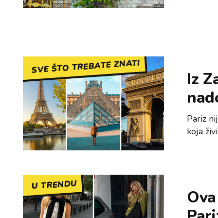
SVE ŠTO TREBATE ZNATI
Iz Z
nad
Pariz ni
koja živ
U TRENDU
Ova
Pari