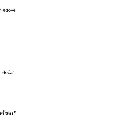
 njegove
! Hoćeš
rizu'