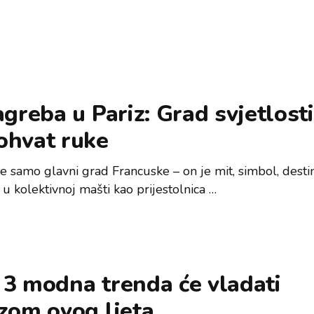
agreba u Pariz: Grad svjetlosti
ohvat ruke
je samo glavni grad Francuske – on je mit, simbol, destin
i u kolektivnoj mašti kao prijestolnica …
 3 modna trenda će vladati
zom ovog ljeta