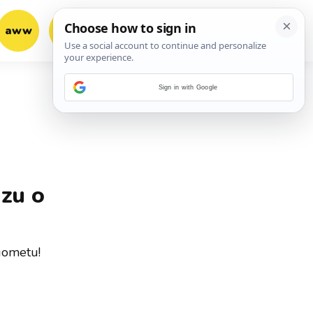
aww
vrh!
woot?!
Sign in with Google
izu o
gometu!