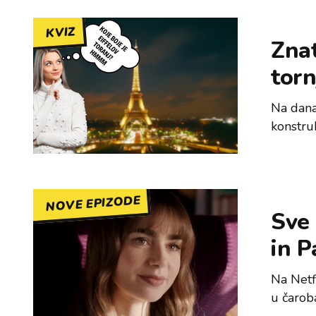
KVIZ
Znat
torn
Na dana
konstru
NOVE EPIZODE
Sve 
in P
Na Netf
u čaroba