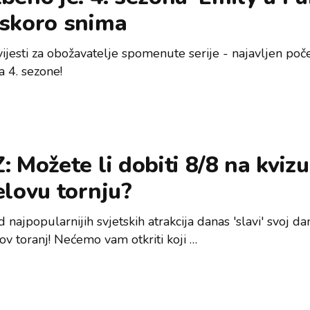
uskoro snima
vijesti za obožavatelje spomenute serije - najavljen poč
a 4. sezone!
: Možete li dobiti 8/8 na kvizu
elovu tornju?
 najpopularnijih svjetskih atrakcija danas 'slavi' svoj dan
lov toranj! Nećemo vam otkriti koji …