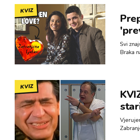
KVIZ
Prep
'pre
Svi zna
Braka n
KVIZ
KVIZ
star
Vjeruje
Zabranje