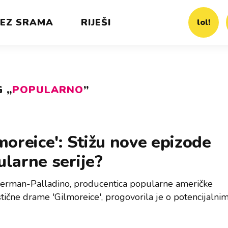
EZ SRAMA
RIJEŠI
lol!
 „
POPULARNO
”
moreice': Stižu nove epizode
larne serije?
rman-Palladino, producentica popularne američke
tične drame 'Gilmoreice', progovorila je o potencijalni