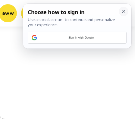
aww
vrh!
woot?!
Sign in with Google
m …