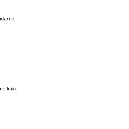
endarne
emo kako