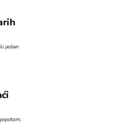
arih
li jedan
ći
ljepotom,