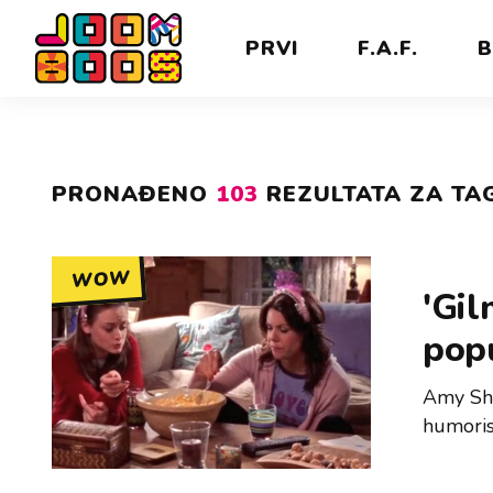
PRVI
F.A.F.
B
PRONAĐENO
103
REZULTATA ZA TAG
WOW
'Gil
popu
Amy She
humoris