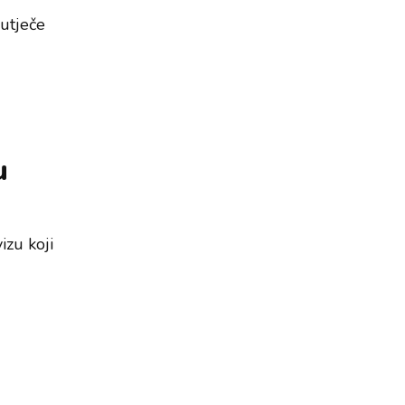
utječe
u
izu koji