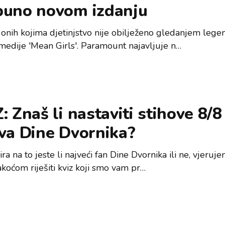
puno novom izdanju
 onih kojima djetinjstvo nije obilježeno gledanjem leg
medije 'Mean Girls'. Paramount najavljuje n…
: Znaš li nastaviti stihove 8/8
va Dine Dvornika?
ra na to jeste li najveći fan Dine Dvornika ili ne, vjeruj
akoćom riješiti kviz koji smo vam pr…