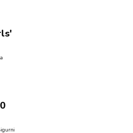
ls'
va
10
Sigurni