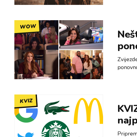
WOW
Nešt
pon
Zvijezd
ponovno
KVIZ
KVIZ
najp
Priprem