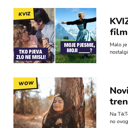
KVIZ
KVIZ
fil
Malo je
nostalgi
WOW
Novi
tren
Na TikT
no ovog