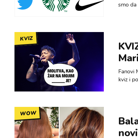
smo da 
KVIZ
KVIZ
Mari
Fanovi M
kviz i p
WOW
Bala
novi