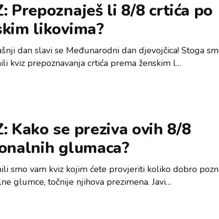
: Prepoznaješ li 8/8 crtića po
skim likovima?
šnji dan slavi se Međunarodni dan djevojčica! Stoga s
ili kviz prepoznavanja crtića prema ženskim l…
: Kako se preziva ovih 8/8
ionalnih glumaca?
ili smo vam kviz kojim ćete provjeriti koliko dobro pozn
lne glumce, točnije njihova prezimena. Javi…