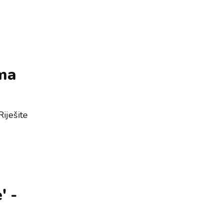
ama
Riješite
' -