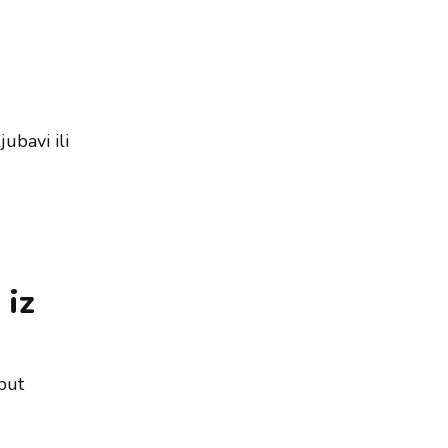
ubavi ili
 iz
put