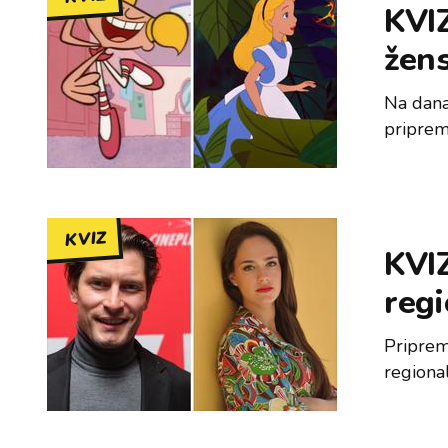
KVIZ
žen
Na dana
priprem
KVIZ
KVIZ
reg
Priprem
regiona