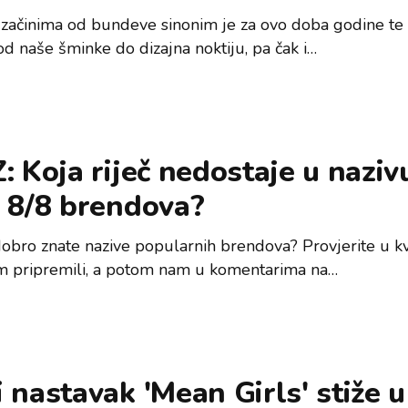
 začinima od bundeve sinonim je za ovo doba godine te 
od naše šminke do dizajna noktiju, pa čak i…
: Koja riječ nedostaje u naziv
h 8/8 brendova?
dobro znate nazive popularnih brendova? Provjerite u kv
 pripremili, a potom nam u komentarima na…
 nastavak 'Mean Girls' stiže u