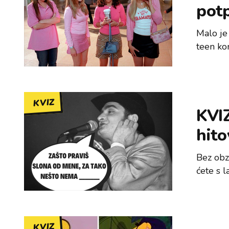
pot
Malo je
teen ko
KVIZ
KVIZ
hito
Bez obzi
ćete s l
KVIZ