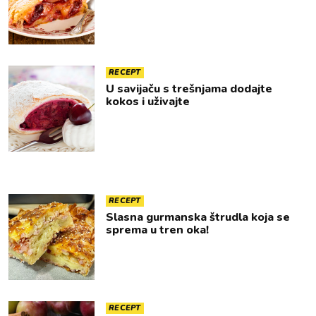
RECEPT
U savijaču s trešnjama dodajte
kokos i uživajte
RECEPT
Slasna gurmanska štrudla koja se
sprema u tren oka!
RECEPT