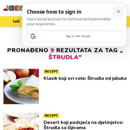
lol!
aww
vrh!
woot?!
Sign in with Google
PRONAĐENO
9
REZULTATA ZA TAG „
ŠTRUDLA
”
RECEPT
Klasik koji svi vole: Štrudla od jabuka
RECEPT
Desert koji podsjeća na djetinjstvo:
Štrudla sa šljivama