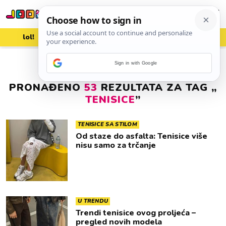
lol!
aww
vrh!
woot?!
Sign in with Google
PRONAĐENO
53
REZULTATA ZA TAG „
TENISICE
”
TENISICE SA STILOM
Od staze do asfalta: Tenisice više
nisu samo za trčanje
U TRENDU
Trendi tenisice ovog proljeća –
pregled novih modela