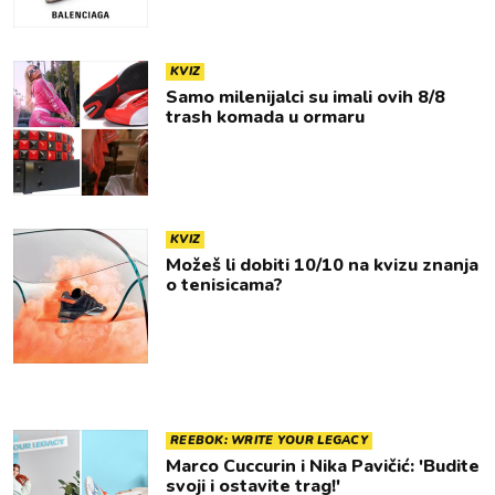
KVIZ
Samo milenijalci su imali ovih 8/8
trash komada u ormaru
KVIZ
Možeš li dobiti 10/10 na kvizu znanja
o tenisicama?
REEBOK: WRITE YOUR LEGACY
Marco Cuccurin i Nika Pavičić: 'Budite
svoji i ostavite trag!'