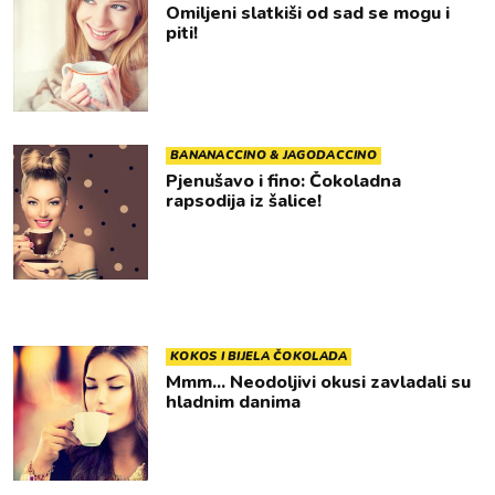
Omiljeni slatkiši od sad se mogu i
piti!
BANANACCINO & JAGODACCINO
Pjenušavo i fino: Čokoladna
rapsodija iz šalice!
KOKOS I BIJELA ČOKOLADA
Mmm... Neodoljivi okusi zavladali su
hladnim danima