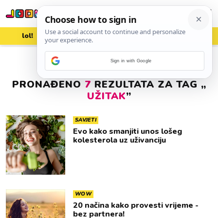
lol!
aww
vrh!
woot?!
Sign in with Google
PRONAĐENO
7
REZULTATA ZA TAG „
UŽITAK
”
SAVJETI
Evo kako smanjiti unos lošeg
kolesterola uz uživanciju
WOW
20 načina kako provesti vrijeme -
bez partnera!