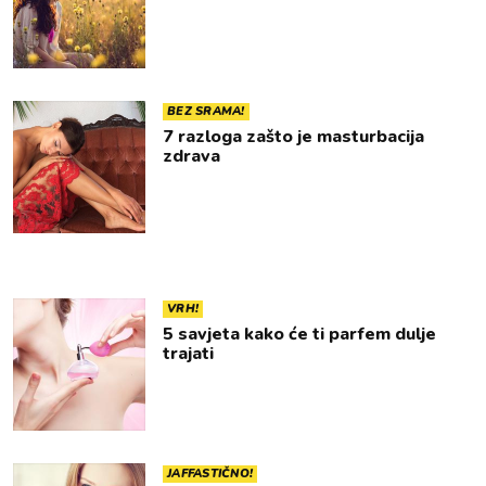
BEZ SRAMA!
7 razloga zašto je masturbacija
zdrava
VRH!
5 savjeta kako će ti parfem dulje
trajati
JAFFASTIČNO!