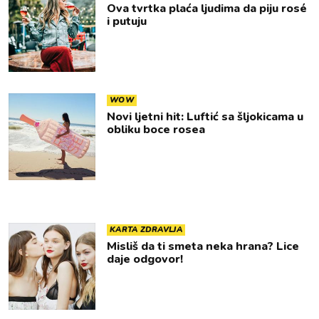
Ova tvrtka plaća ljudima da piju rosé
i putuju
WOW
Novi ljetni hit: Luftić sa šljokicama u
obliku boce rosea
KARTA ZDRAVLJA
Misliš da ti smeta neka hrana? Lice
daje odgovor!