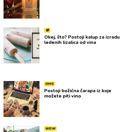
😂
Okej, što? Postoji kalup za izradu
ledenih lizalica od vina
OMG
Postoji božićna čarapa iz koje
možete piti vino
WOW