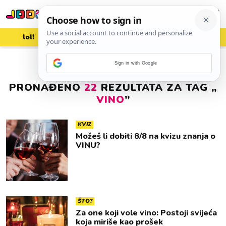
lol!
aww
vrh!
woot?!
Sign in with Google
PRONAĐENO
22
REZULTATA ZA TAG „
VINO
”
KVIZ
Možeš li dobiti 8/8 na kvizu znanja o
VINU?
ŠTO?
Za one koji vole vino: Postoji svijeća
koja miriše kao prošek