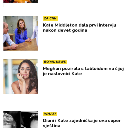
ZA CNN
Kate Middleton dala prvi intervju
nakon devet godina
ROYAL NEWS
Meghan pozirala s tabloidom na čijoj
je naslovnici Kate
WHAT?
Diani i Kate zajednička je ova super
vještina