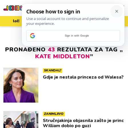
lol!
aww
vrh!
woot?!
Sign in with Google
PRONAĐENO
43
REZULTATA ZA TAG „
KATE MIDDLETON
”
SKANDAL?
Gdje je nestala princeza od Walesa?
ZANIMLJIVO
Stručnjakinja objasnila zašto je princ
William dobio po guzi