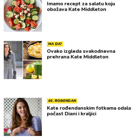
Imamo recept za salatu koju
obožava Kate Middleton
MA DA?
Ovako izgleda svakodnevna
prehrana Kate Middleton
40. ROĐENDAN
Kate rođendanskim fotkama odala
počast Diani i kraljici