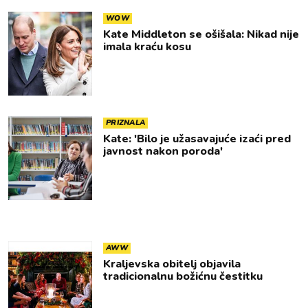
WOW
Kate Middleton se ošišala: Nikad nije
imala kraću kosu
PRIZNALA
Kate: 'Bilo je užasavajuće izaći pred
javnost nakon poroda'
AWW
Kraljevska obitelj objavila
tradicionalnu božićnu čestitku