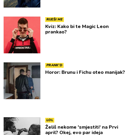
RIJEŠI ME
Kviz: Kako bi te Magic Leon
prankao?
PRANK'D
Horor: Brunu i Fichu oteo manijak?
LOL
Želiš nekome 'smjestiti' na Prvi
april? Okej, evo par ideja