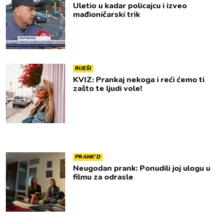
Uletio u kadar policajcu i izveo
mađioničarski trik
RIJEŠI
KVIZ: Prankaj nekoga i reći ćemo ti
zašto te ljudi vole!
PRANK'D
Neugodan prank: Ponudili joj ulogu u
filmu za odrasle