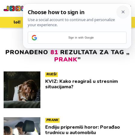
lol!
aww
vrh!
woot?!
Sign in with Google
PRONAĐENO
81
REZULTATA ZA TAG „
PRANK
”
RIJEŠI
KVIZ: Kako reagiraš u stresnim
situacijama?
PRANK
Endiju pripremili horor: Porađao
trudnicu u automobilu