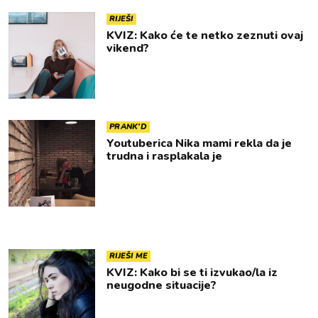
RIJEŠI
KVIZ: Kako će te netko zeznuti ovaj
vikend?
PRANK'D
Youtuberica Nika mami rekla da je
trudna i rasplakala je
RIJEŠI ME
KVIZ: Kako bi se ti izvukao/la iz
neugodne situacije?