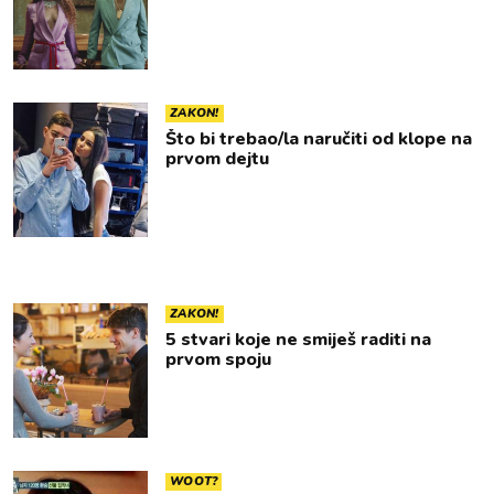
ZAKON!
Što bi trebao/la naručiti od klope na
prvom dejtu
ZAKON!
5 stvari koje ne smiješ raditi na
prvom spoju
WOOT?