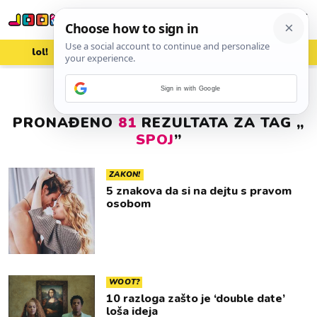
lol!
aww
vrh!
woot?!
Sign in with Google
PRONAĐENO
81
REZULTATA ZA TAG „
SPOJ
”
ZAKON!
5 znakova da si na dejtu s pravom
osobom
WOOT?
10 razloga zašto je ‘double date’
loša ideja