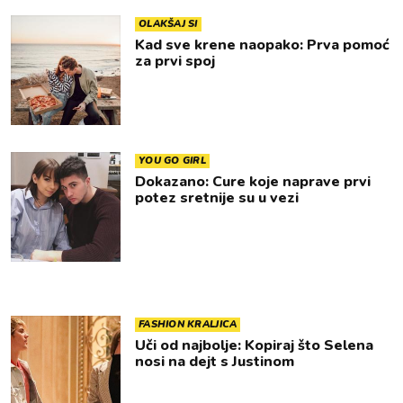
OLAKŠAJ SI
Kad sve krene naopako: Prva pomoć
za prvi spoj
YOU GO GIRL
Dokazano: Cure koje naprave prvi
potez sretnije su u vezi
FASHION KRALJICA
Uči od najbolje: Kopiraj što Selena
nosi na dejt s Justinom