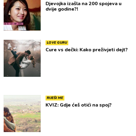
Djevojka izašla na 200 spojeva u
dvije godine?!
LOVE GURU
Cure vs dečki: Kako preživjeti dejt?
RIJEŠI ME
KVIZ: Gdje ćeš otići na spoj?