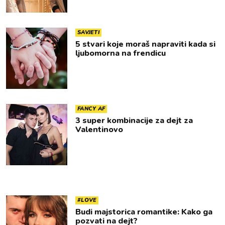
SAVJETI
5 stvari koje moraš napraviti kada si
ljubomorna na frendicu
FANCY AF
3 super kombinacije za dejt za
Valentinovo
#LOVE
Budi majstorica romantike: Kako ga
pozvati na dejt?