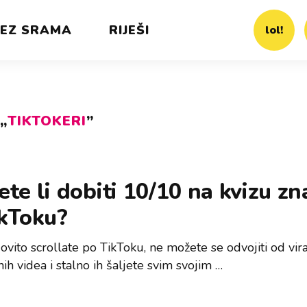
EZ SRAMA
RIJEŠI
lol!
„
TIKTOKERI
”
te li dobiti 10/10 na kvizu zn
ikToku?
vito scrollate po TikToku, ne možete se odvojiti od vira
nih videa i stalno ih šaljete svim svojim …