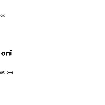
pod
 oni
ati ove