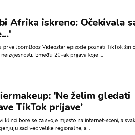
bi Afrika iskreno: Očekivala s
..'
u prve JoomBoos Videostar epizode poznati TikTok žiri o
 neizvjesnosti. Između 20-ak prijava koje …
iermakeup: 'Ne želim gledati
ave TikTok prijave'
i klinci bore se za svoje mjesto na internet-sceni, a svak
cjenjuju sad već velike regionalne, a…