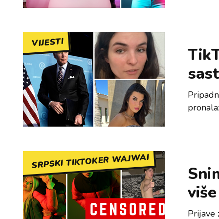
VIJESTI
TikT
sas
Pripadni
pronala
SRPSKI TIKTOKER WAJWAI
Snim
više
Prijave