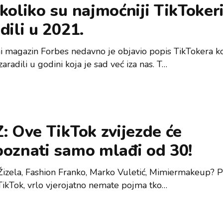
koliko su najmoćniji TikToker
dili u 2021.
i magazin Forbes nedavno je objavio popis TikTokera ko
zaradili u godini koja je sad već iza nas. T…
: Ove TikTok zvijezde će
poznati samo mlađi od 30!
Žizela, Fashion Franko, Marko Vuletić, Mimiermakeup? P
 TikTok, vrlo vjerojatno nemate pojma tko…