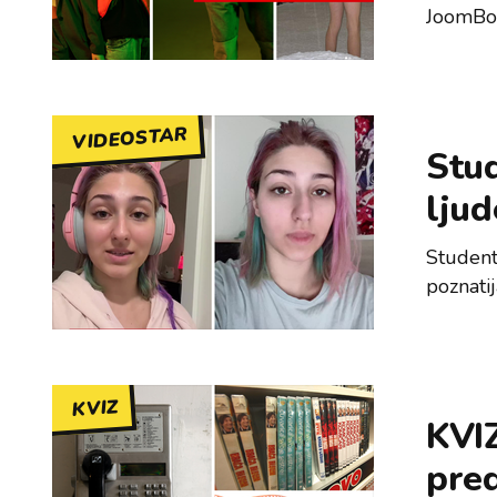
JoomBoo
VIDEOSTAR
Stu
ljud
Studenti
poznati
KVIZ
KVIZ
pred