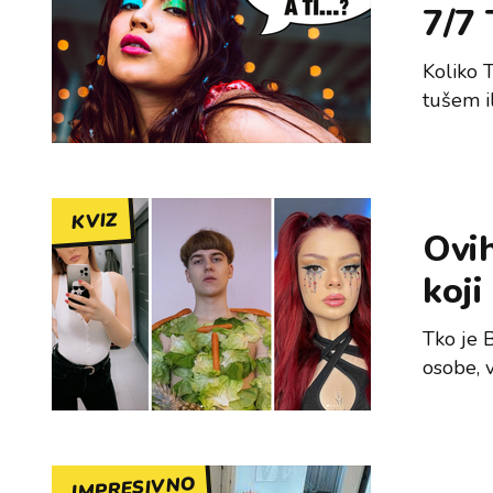
7/7 
Koliko 
tušem i
KVIZ
Ovih
koji
Tko je 
osobe, 
IMPRESIVNO