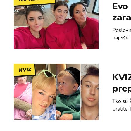
Evo 
zara
Poslovn
najviše 
KVIZ
KVIZ
pre
Tko su 
pratite