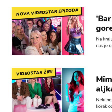
NOVA VIDEOSTAR EPIZODA
'Bar
gore.
Na kraj
nas je u
VIDEOSTAR ŽIRI
Mim
aljk
Neki nov
korak o