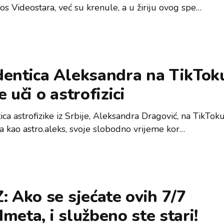
s Videostara, već su krenule, a u žiriju ovog spe…
dentica Aleksandra na TikTok
e uči o astrofizici
ca astrofizike iz Srbije, Aleksandra Dragović, na TikTok
ja kao astro.aleks, svoje slobodno vrijeme kor…
: Ako se sjećate ovih 7/7
meta, i službeno ste stari!