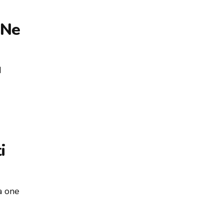
'Ne
d
i
a one