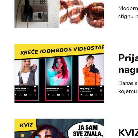
Moderne
stignu n
KREĆE JOOMBOOS VIDEOSTAR
Prij
nag
Danas su
kojemu 
KVIZ
KVIZ