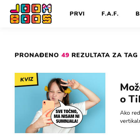
PRVI
F.A.F.
B
PRONAĐENO
49
REZULTATA ZA TAG 
KVIZ
Može
o T
Ako redo
vertikal