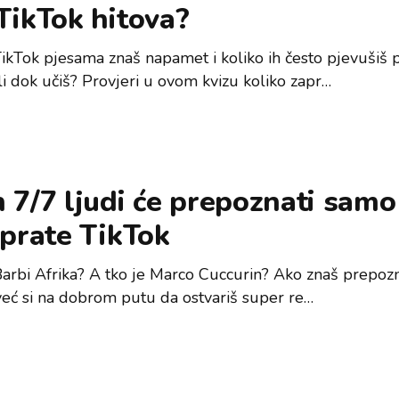
TikTok hitova?
TikTok pjesama znaš napamet i koliko ih često pjevušiš 
li dok učiš? Provjeri u ovom kvizu koliko zapr…
 7/7 ljudi će prepoznati samo
 prate TikTok
Barbi Afrika? A tko je Marco Cuccurin? Ako znaš prepozn
već si na dobrom putu da ostvariš super re…