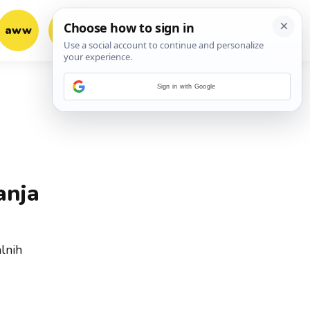
aww
vrh!
woot?!
Sign in with Google
anja
lnih