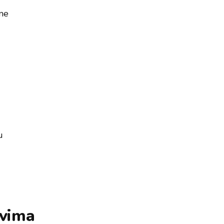
ne
u
ovima