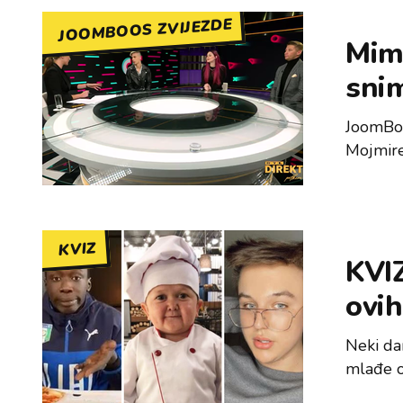
JOOMBOOS ZVIJEZDE
Mim
sni
JoomBoo
Mojmire 
KVIZ
KVIZ
ovih
Neki dan
mlađe o