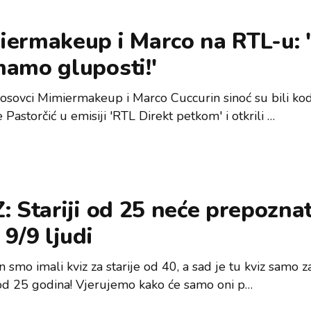
iermakeup i Marco na RTL-u: 
mamo gluposti!'
sovci Mimiermakeup i Marco Cuccurin sinoć su bili ko
Pastorčić u emisiji 'RTL Direkt petkom' i otkrili …
: Stariji od 25 neće prepoznat
 9/9 ljudi
 smo imali kviz za starije od 40, a sad je tu kviz samo z
d 25 godina! Vjerujemo kako će samo oni p…