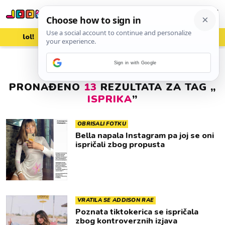
lol!
aww
vrh!
woot?!
Sign in with Google
PRONAĐENO
13
REZULTATA ZA TAG „
ISPRIKA
”
OBRISALI FOTKU
Bella napala Instagram pa joj se oni
ispričali zbog propusta
VRATILA SE ADDISON RAE
Poznata tiktokerica se ispričala
zbog kontroverznih izjava