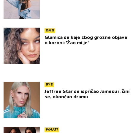
OMG
Glumica se kaje zbog grozne objave
o koroni: 'Žao mi je'
BYE
Jeffree Star se ispričao Jamesu i, čini
se, okončao dramu
WHAT?