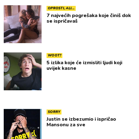
OPROSTI, ALI...
7 najvećih pogrešaka koje činiš dok
se ispričavaš
WOOT?
5 izlika koje će izmisliti ljudi koji
uvijek kasne
SORRY
Justin se izbezumio i ispričao
Mansonu za sve