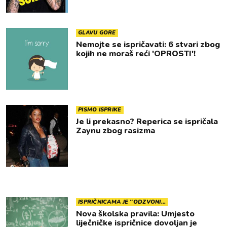
GLAVU GORE
Nemojte se ispričavati: 6 stvari zbog
kojih ne moraš reći 'OPROSTI'!
PISMO ISPRIKE
Je li prekasno? Reperica se ispričala
Zaynu zbog rasizma
ISPRIČNICAMA JE "ODZVONI…
Nova školska pravila: Umjesto
liječničke ispričnice dovoljan je