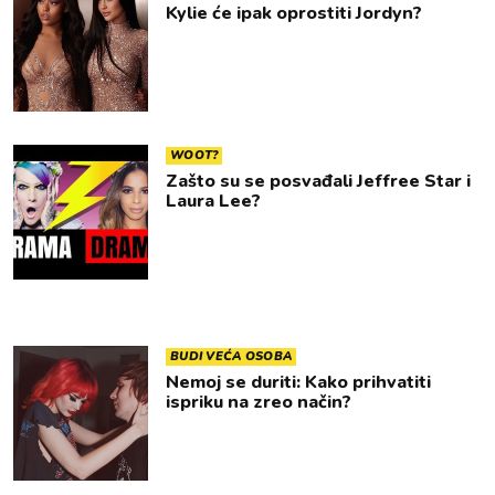
Kylie će ipak oprostiti Jordyn?
WOOT?
Zašto su se posvađali Jeffree Star i
Laura Lee?
BUDI VEĆA OSOBA
Nemoj se duriti: Kako prihvatiti
ispriku na zreo način?