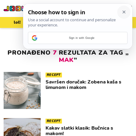
lol!
aww
vrh!
woot?!
Sign in with Google
PRONAĐENO
7
REZULTATA ZA TAG „
MAK
”
RECEPT
Savršen doručak: Zobena kaša s
limunom i makom
RECEPT
Kakav slatki klasik: Bučnica s
makom!