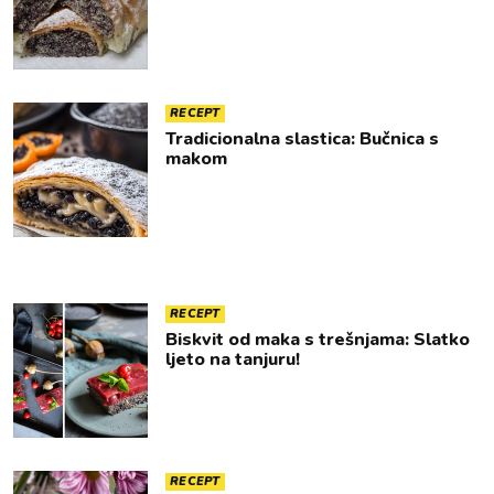
RECEPT
Tradicionalna slastica: Bučnica s
makom
RECEPT
Biskvit od maka s trešnjama: Slatko
ljeto na tanjuru!
RECEPT