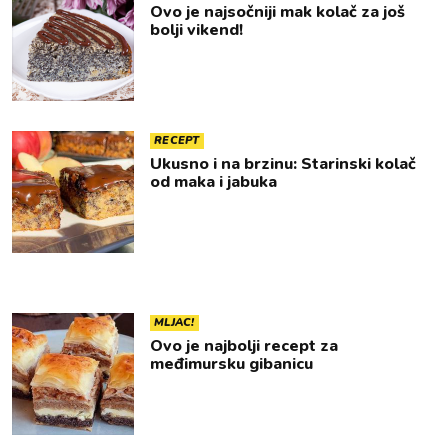
Ovo je najsočniji mak kolač za još
bolji vikend!
RECEPT
Ukusno i na brzinu: Starinski kolač
od maka i jabuka
MLJAC!
Ovo je najbolji recept za
međimursku gibanicu