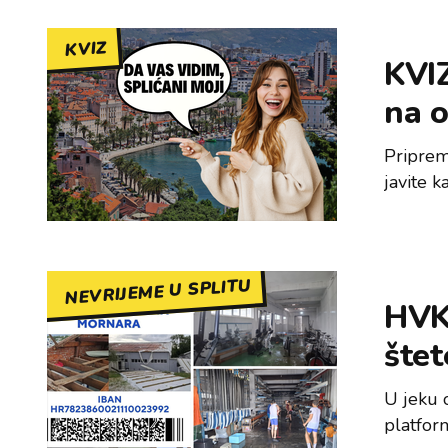
KVIZ
KVIZ
na o
Pripremi
javite k
NEVRIJEME U SPLITU
HVK
štet
U jeku 
platform