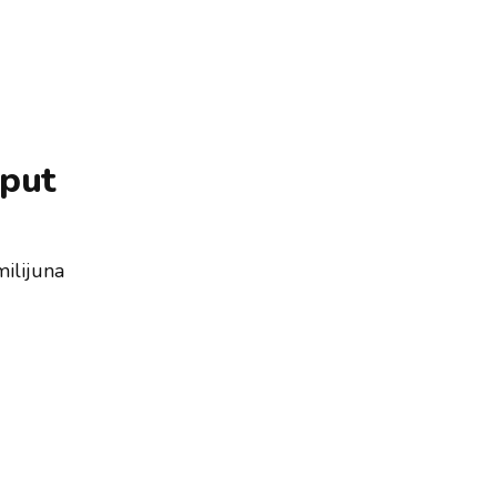
 put
ilijuna