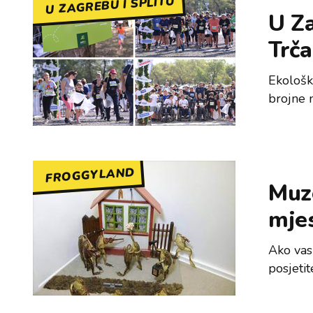
U ZAGREBU I SPLITU
U Za
Trča
Ekološka
brojne 
FROGGYLAND
Muze
mjes
Ako vas
posjeti