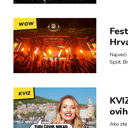
WOW
Fest
Hrv
Najveći 
Split, B
KVIZ
KVIZ
ovih
Ako ste