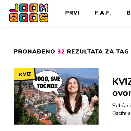
PRVI
F.A.F.
B
PRONAĐENO
32
REZULTATA ZA TAG 
KVIZ
KVIZ
ovom
Splićani
Bacite s