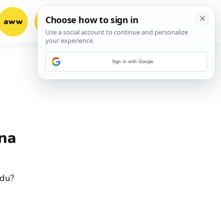
aww
vrh!
woot?!
Sign in with Google
 na
adu?