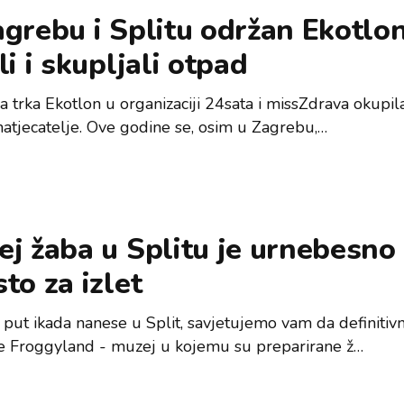
grebu i Splitu održan Ekotlon
li i skupljali otpad
 trka Ekotlon u organizaciji 24sata i missZdrava okupila
natjecatelje. Ove godine se, osim u Zagrebu,…
j žaba u Splitu je urnebesno
to za izlet
 put ikada nanese u Split, savjetujemo vam da definitiv
te Froggyland - muzej u kojemu su preparirane ž…