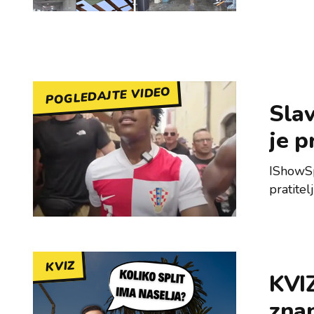
POGLEDAJTE VIDEO
Slav
je p
IShowSp
pratite
KVIZ
KVIZ
znan