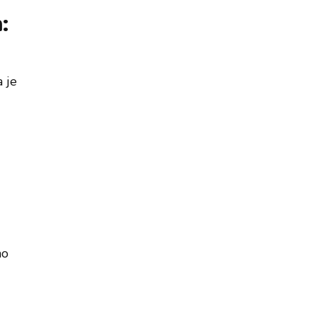
:
 je
no