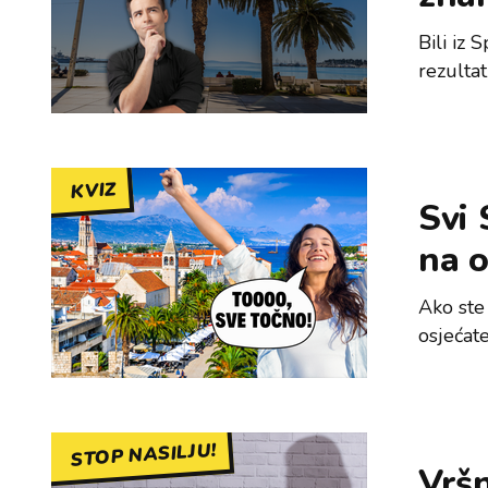
Bili iz 
rezulta
KVIZ
Svi 
na o
Ako ste 
osjećate
STOP NASILJU!
Vršn