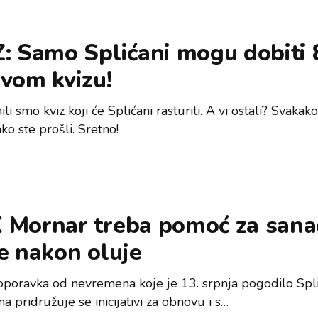
: Samo Splićani mogu dobiti 
vom kvizu!
li smo kviz koji će Splićani rasturiti. A vi ostali? Svaka
ako ste prošli. Sretno!
 Mornar treba pomoć za sanac
e nakon oluje
oporavka od nevremena koje je 13. srpnja pogodilo Spl
a pridružuje se inicijativi za obnovu i s…