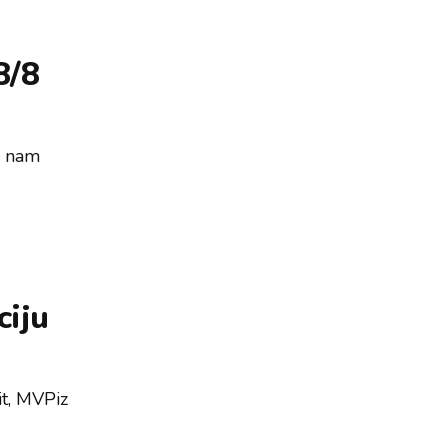
8/8
ko nam
iju
it, MVPiz