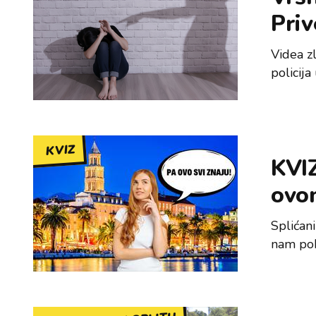
Priv
Videa z
policij
KVIZ
KVIZ
ovom
Splićan
nam poka