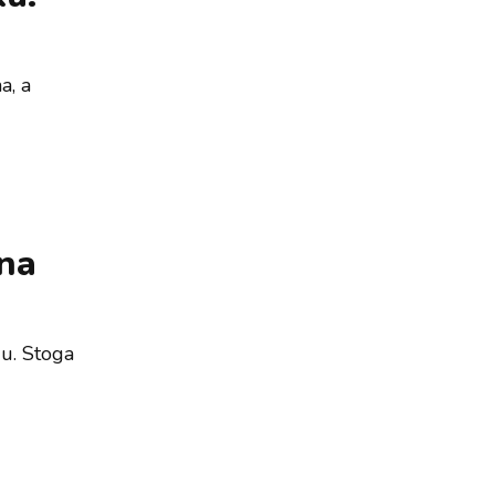
a, a
 na
du. Stoga