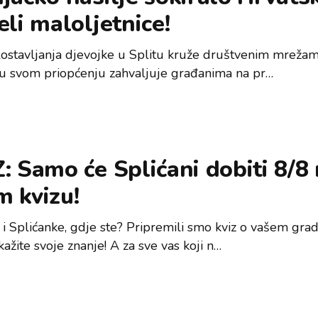
eli maloljetnice!
lostavljanja djevojke u Splitu kruže društvenim mrežam
a u svom priopćenju zahvaljuje građanima na pr…
: Samo će Splićani dobiti 8/8
 kvizu!
i i Splićanke, gdje ste? Pripremili smo kviz o vašem gra
žite svoje znanje! A za sve vas koji n…