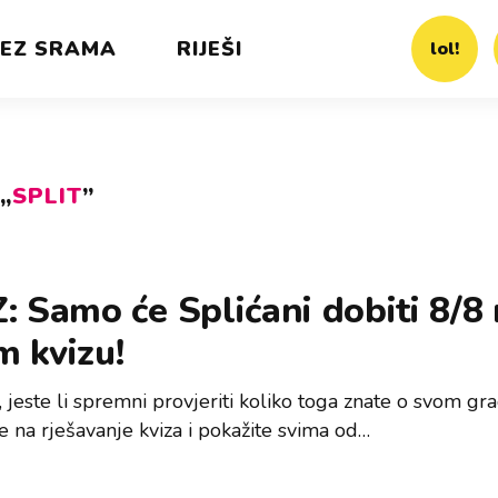
EZ SRAMA
RIJEŠI
lol!
„
SPLIT
”
: Samo će Splićani dobiti 8/8
 kvizu!
, jeste li spremni provjeriti koliko toga znate o svom gr
e na rješavanje kviza i pokažite svima od…