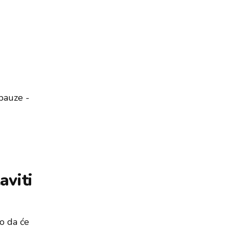
 pauze -
aviti
mo da će