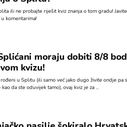
Splita ili ne probajte riješit kviz znanja o tom gradu! Javi
t u komentarima!
Splićani moraju dobiti 8/8 bo
vom kvizu!
rođeni u Splitu (ili samo već jako dugo živite ondje pa 
 kao da ste oduvijek tamo), ovaj kviz je za …
jačko nasilje šokiralo Hrvats