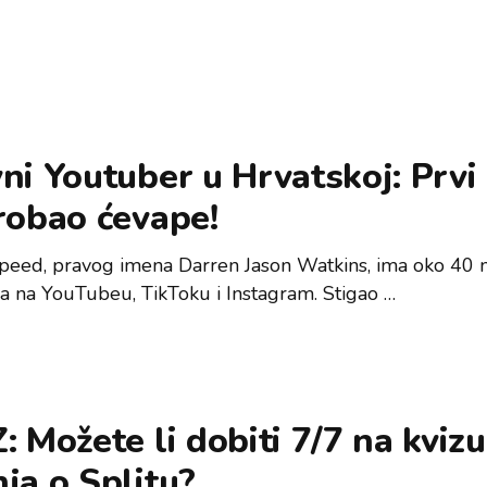
ni Youtuber u Hrvatskoj: Prvi
robao ćevape!
eed, pravog imena Darren Jason Watkins, ima oko 40 m
lja na YouTubeu, TikToku i Instagram. Stigao …
: Možete li dobiti 7/7 na kvizu
ja o Splitu?