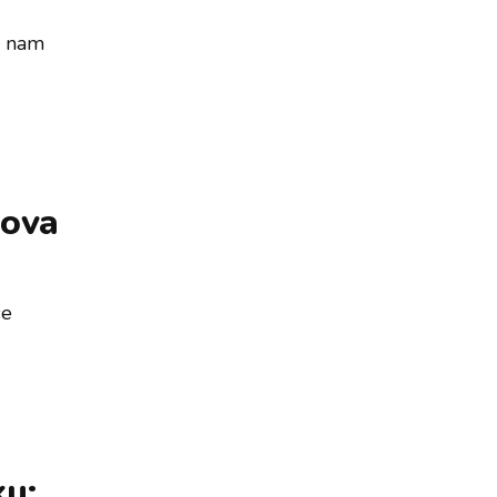
te nam
dova
se
ku: