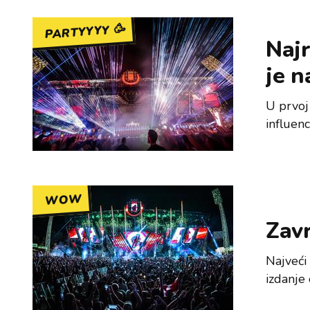
PARTYYYY 🥳
Najr
je n
U prvoj
influenc
WOW
Zavr
Najveći
izdanje