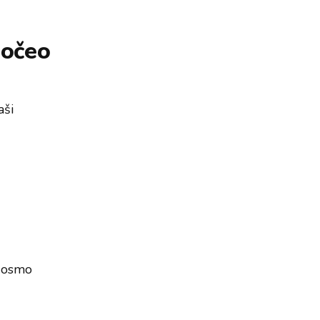
počeo
aši
- osmo