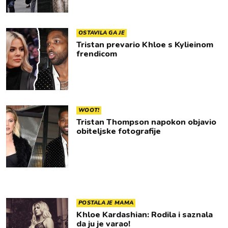
OSTAVILA GA JE
Tristan prevario Khloe s Kylieinom
frendicom
WOOT!
Tristan Thompson napokon objavio
obiteljske fotografije
POSTALA JE MAMA
Khloe Kardashian: Rodila i saznala
da ju je varao!