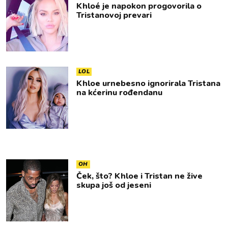
Khloé je napokon progovorila o
Tristanovoj prevari
LOL
Khloe urnebesno ignorirala Tristana
na kćerinu rođendanu
OH
Ček, što? Khloe i Tristan ne žive
skupa još od jeseni