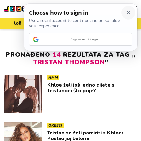
lol!
aww
vrh!
woot?!
Sign in with Google
PRONAĐENO
14
REZULTATA ZA TAG „
TRISTAN THOMPSON
”
HMM
Khloe želi još jedno dijete s
Tristanom što prije?
OKEEEJ
Tristan se želi pomiriti s Khloe:
Poslao joj balone