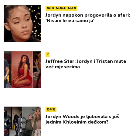
RED TABLE TALK
Jordyn napokon progovorila o aferi:
'Nisam kriva samo ja'
?
Jeffree Star: Jordyn i Tristan mute
već mjesecima
OMG
Jordyn Woods je ljubovala s još
jednim Khloeinim dečkom?