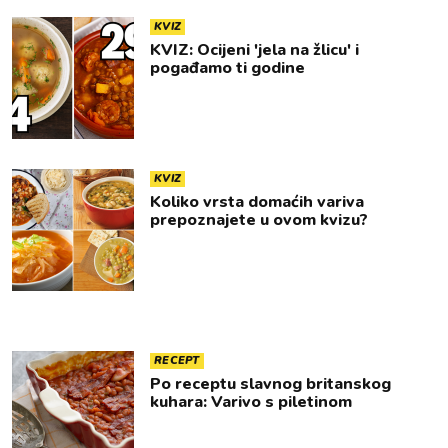
KVIZ
KVIZ: Ocijeni 'jela na žlicu' i
pogađamo ti godine
KVIZ
Koliko vrsta domaćih variva
prepoznajete u ovom kvizu?
RECEPT
Po receptu slavnog britanskog
kuhara: Varivo s piletinom