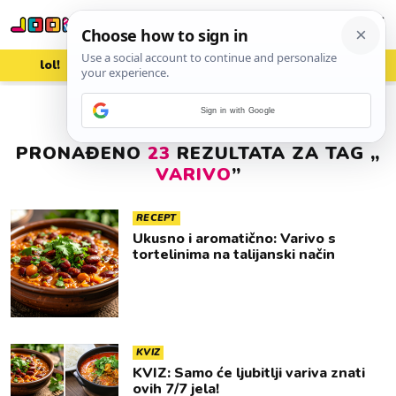
lol!
aww
vrh!
woot?!
Sign in with Google
PRONAĐENO
23
REZULTATA ZA TAG „
VARIVO
”
RECEPT
Ukusno i aromatično: Varivo s
tortelinima na talijanski način
KVIZ
KVIZ: Samo će ljubitlji variva znati
ovih 7/7 jela!