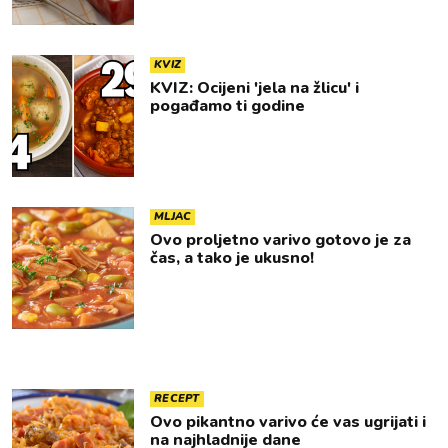
KVIZ
KVIZ: Ocijeni 'jela na žlicu' i
pogađamo ti godine
MLJAC
Ovo proljetno varivo gotovo je za
čas, a tako je ukusno!
RECEPT
Ovo pikantno varivo će vas ugrijati i
na najhladnije dane