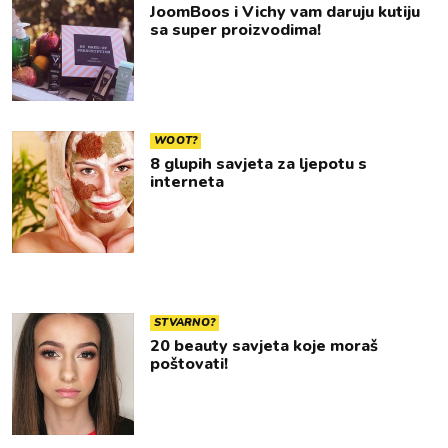
JoomBoos i Vichy vam daruju kutiju
sa super proizvodima!
WOOT?
8 glupih savjeta za ljepotu s
interneta
STVARNO?
20 beauty savjeta koje moraš
poštovati!