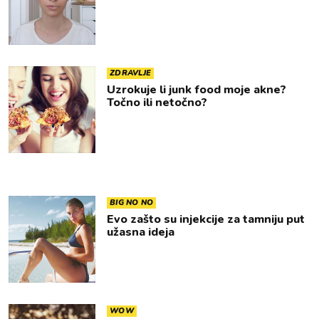
ZDRAVLJE
Uzrokuje li junk food moje akne?
Točno ili netočno?
BIG NO NO
Evo zašto su injekcije za tamniju put
užasna ideja
WOW