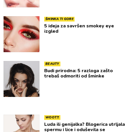
ŠMINKA TI GORI!
5 ideja za savršen smokey eye
izgled
BEAUTY
Budi prirodna: 5 razloga zašto
trebaš odmoriti od šminke
WOOT?!
Luda ili genijalka? Blogerica utrljala
spermu i lice i oduševila se