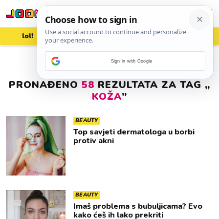
lol!
aww
vrh!
woot?!
Sign in with Google
PRONAĐENO
58
REZULTATA ZA TAG „
KOŽA
”
BEAUTY
Top savjeti dermatologa u borbi
protiv akni
BEAUTY
Imaš problema s bubuljicama? Evo
kako ćeš ih lako prekriti