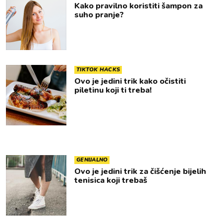
Kako pravilno koristiti šampon za
suho pranje?
TIKTOK HACKS
Ovo je jedini trik kako očistiti
piletinu koji ti treba!
GENIJALNO
Ovo je jedini trik za čišćenje bijelih
tenisica koji trebaš