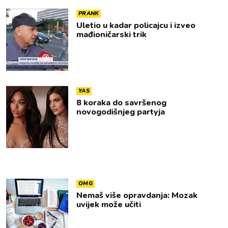
PRANK
Uletio u kadar policajcu i izveo
mađioničarski trik
YAS
8 koraka do savršenog
novogodišnjeg partyja
OMG
Nemaš više opravdanja: Mozak
uvijek može učiti