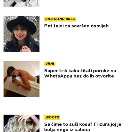
KRISTALNO BIJELI
Pet tajni za savršen osmijeh
VRH!
Super trik kako čitati poruke na
WhatsAppu bez da ih otvorite
WOOT?!
Sa čime to suši kosu? Frizura joj je
bolja nego iz salona