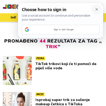
lol!
aww
vrh!
woot?!
Sign in with Google
PRONAĐENO
44
REZULTATA ZA TAG „
TRIK
”
FORA
TikTok trikovi koji će ti pomoći da
piješ više vode
NICE!
Isprobaj super trik za sušenje
makeup četkica s TikToka