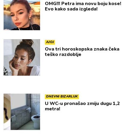
OMG!!! Petra ima novu boju kose!
Evo kako sada izgleda!
AJOJ
Ova tri horoskopska znaka čeka
teško razdoblje
DNEVNI BIZARLUK
U WC-u pronašao zmiju dugu 1,2
metra!