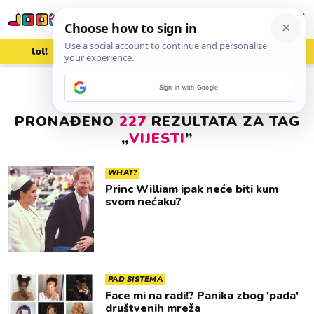
lol!
aww
vrh!
woot?!
Sign in with Google
PRONAĐENO
227
REZULTATA ZA TAG
„
VIJESTI
”
WHAT?
Princ William ipak neće biti kum
svom nećaku?
PAD SISTEMA
Face mi na radi!? Panika zbog 'pada'
društvenih mreža