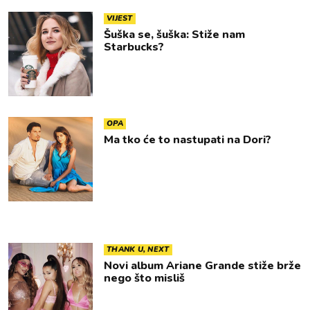
VIJEST
Šuška se, šuška: Stiže nam
Starbucks?
OPA
Ma tko će to nastupati na Dori?
THANK U, NEXT
Novi album Ariane Grande stiže brže
nego što misliš