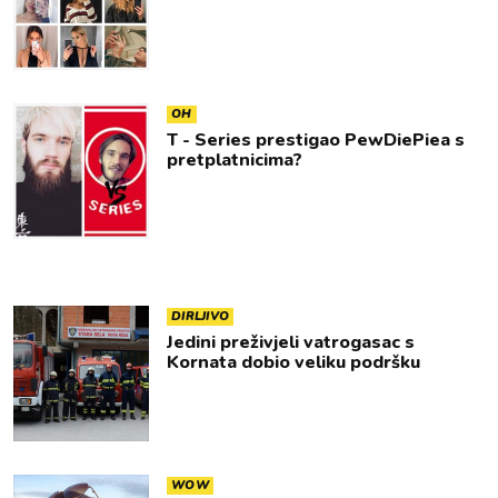
OH
T - Series prestigao PewDiePiea s
pretplatnicima?
DIRLJIVO
Jedini preživjeli vatrogasac s
Kornata dobio veliku podršku
WOW