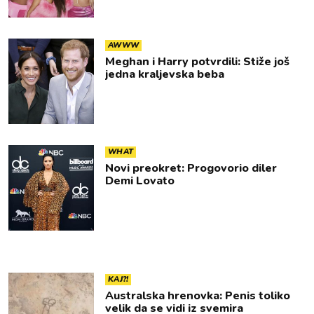
AWWW
Meghan i Harry potvrdili: Stiže još
jedna kraljevska beba
WHAT
Novi preokret: Progovorio diler
Demi Lovato
KAJ?!
Australska hrenovka: Penis toliko
velik da se vidi iz svemira