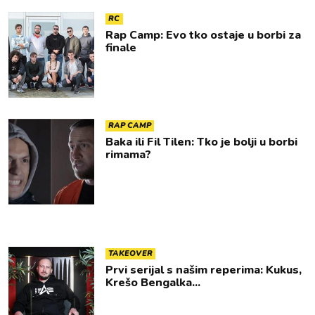
RC
Rap Camp: Evo tko ostaje u borbi za
finale
RAP CAMP
Baka ili Fil Tilen: Tko je bolji u borbi
rimama?
TAKEOVER
Prvi serijal s našim reperima: Kukus,
Krešo Bengalka...