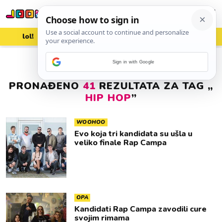
lol!
aww
vrh!
woot?!
Sign in with Google
PRONAĐENO
41
REZULTATA ZA TAG „
HIP HOP
”
WOOHOO
Evo koja tri kandidata su ušla u
veliko finale Rap Campa
OPA
Kandidati Rap Campa zavodili cure
svojim rimama