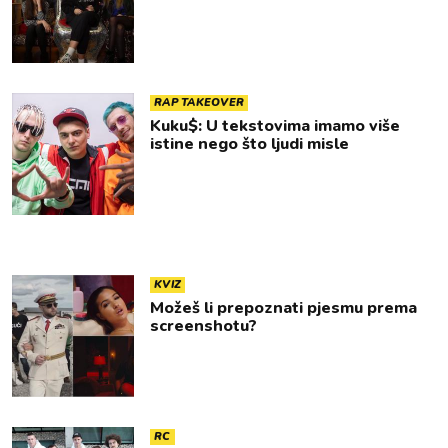
RAP TAKEOVER
Kuku$: U tekstovima imamo više
istine nego što ljudi misle
KVIZ
Možeš li prepoznati pjesmu prema
screenshotu?
RC