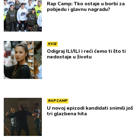
Rap Camp: Tko ostaje u borbi za
pobjedu i glavnu nagradu?
KVIZ
Odigraj ILI/ILI i reći ćemo ti što ti
nedostaje u životu
RAP CAMP
U novoj epizodi kandidati snimili još
tri glazbena hita