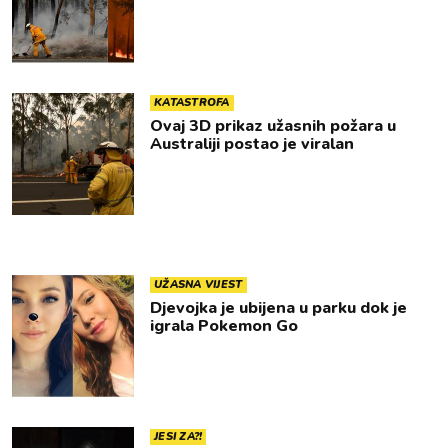
KATASTROFA
Ovaj 3D prikaz užasnih požara u
Australiji postao je viralan
UŽASNA VIJEST
Djevojka je ubijena u parku dok je
igrala Pokemon Go
JESI ZA?!