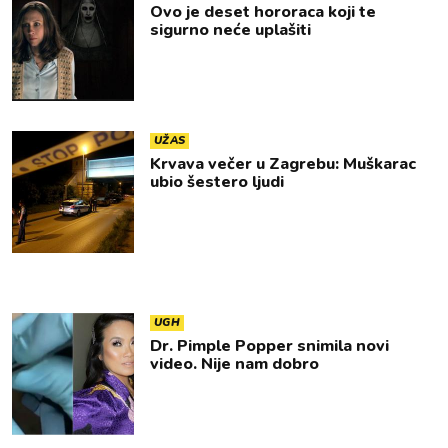
Ovo je deset hororaca koji te
sigurno neće uplašiti
UŽAS
Krvava večer u Zagrebu: Muškarac
ubio šestero ljudi
UGH
Dr. Pimple Popper snimila novi
video. Nije nam dobro