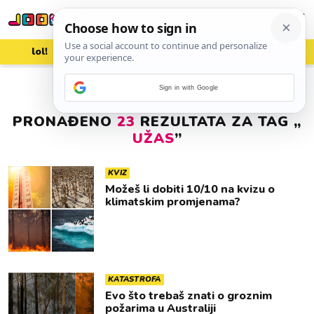
lol!
aww
vrh!
woot?!
Sign in with Google
PRONAĐENO
23
REZULTATA ZA TAG „
UŽAS
”
KVIZ
Možeš li dobiti 10/10 na kvizu o
klimatskim promjenama?
KATASTROFA
Evo što trebaš znati o groznim
požarima u Australiji