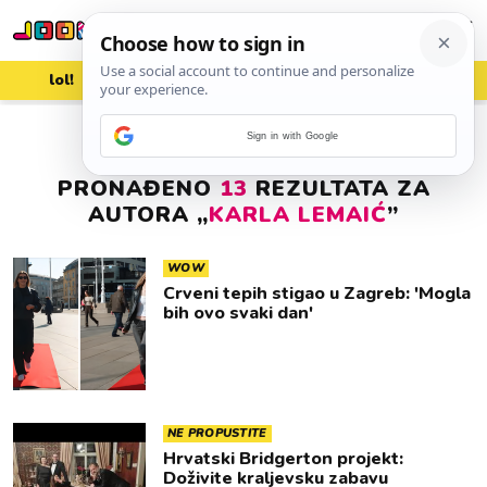
lol!
aww
vrh!
woot?!
Sign in with Google
PRONAĐENO
13
REZULTATA ZA
AUTORA „
KARLA LEMAIĆ
”
WOW
Crveni tepih stigao u Zagreb: 'Mogla
bih ovo svaki dan'
NE PROPUSTITE
Hrvatski Bridgerton projekt:
Doživite kraljevsku zabavu