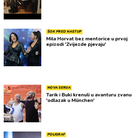
ŠOK PRED NASTUP
Mila Horvat bez mentorice u prvoj
epizodi 'Zvijezde pjevaju'
NOVA SERIJA
Tarik i Buki krenuli u avanturu zvanu
'odlazak u München'
POLIGRAF