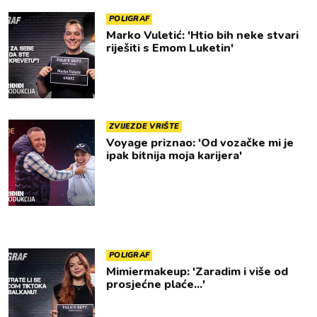
POLIGRAF
Marko Vuletić: 'Htio bih neke stvari
riješiti s Emom Luketin'
ZVIJEZDE VRIŠTE
Voyage priznao: 'Od vozačke mi je
ipak bitnija moja karijera'
POLIGRAF
Mimiermakeup: 'Zaradim i više od
prosjećne plaće...'