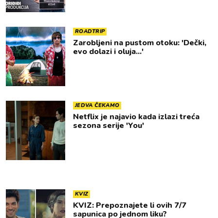
ROADTRIP
Zarobljeni na pustom otoku: 'Dečki,
evo dolazi i oluja...'
JEDVA ČEKAMO
Netflix je najavio kada izlazi treća
sezona serije 'You'
KVIZ
KVIZ: Prepoznajete li ovih 7/7
sapunica po jednom liku?