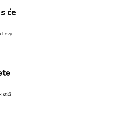
s će
 Levy.
ete
 stići