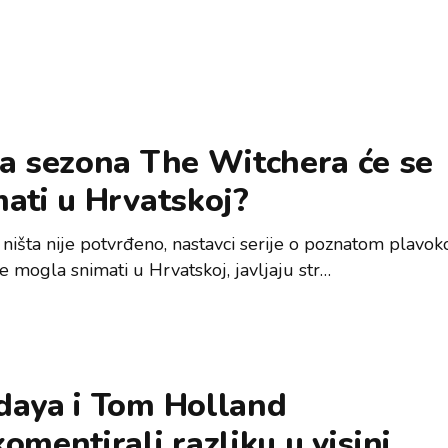
ća sezona The Witchera će se
ati u Hrvatskoj?
š ništa nije potvrđeno, nastavci serije o poznatom plavo
se mogla snimati u Hrvatskoj, javljaju str…
daya i Tom Holland
omentirali razliku u visini