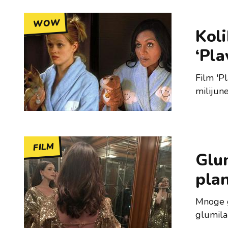
WOW
Koli
‘Pla
Film 'P
milijun
FILM
Glum
plan
Mnoge g
glumila