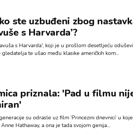
ko ste uzbuđeni zbog nastavk
vuše s Harvarda’?
lavuša s Harvarda', koji je u prošlom desetljeću odušev
e gledatelja te ušao među klasike američkih kom…
ica priznala: 'Pad u filmu nij
iran'
eneracije su odrasle uz film ‘Princezini dnevnici’ u koj
 Anne Hathaway, a ona je tada svojom genija…