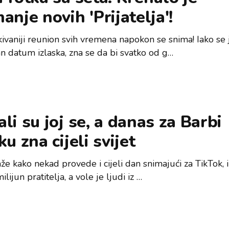
anje novih 'Prijatelja'!
kivaniji reunion svih vremena napokon se snima! Iako se 
an datum izlaska, zna se da bi svatko od g…
li su joj se, a danas za Barbi
ku zna cijeli svijet
že kako nekad provede i cijeli dan snimajući za TikTok, 
ilijun pratitelja, a vole je ljudi iz …