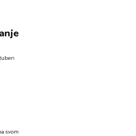
anje
tuberi
 na svom