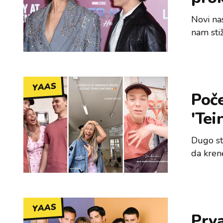
Novi na
nam stiž
YAAS
Poč
'Tei
Dugo ste
da krene
YAAS
Prva