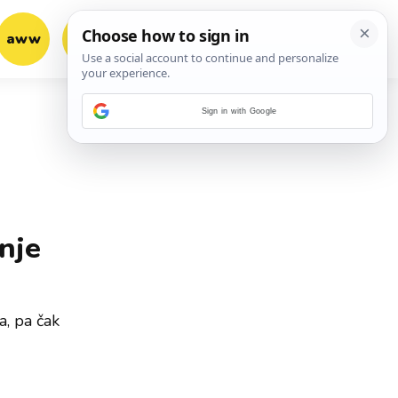
aww
vrh!
woot?!
Sign in with Google
nje
a, pa čak