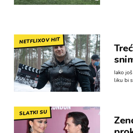
NETFLIXOV HIT
Tre
snim
Iako jo
liku bi 
SLATKI SU
Zen
prok