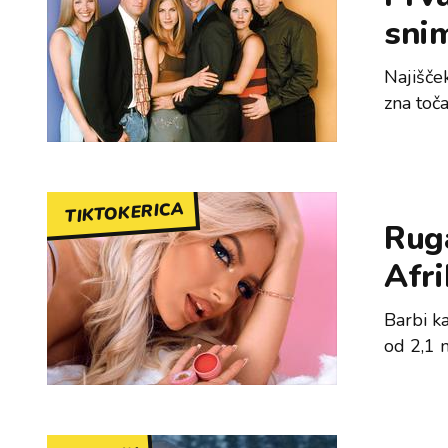
snim
Najišče
zna toč
TIKTOKERICA
Ruga
Afri
Barbi ka
od 2,1 m