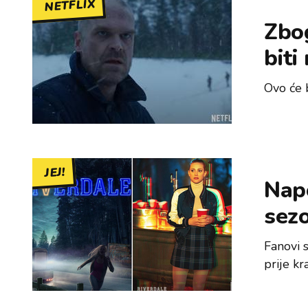
NETFLIX
Zbog
biti
Ovo će b
JEJ!
Nap
sezo
Fanovi s
prije kr