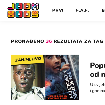
PRVI
F.A.F.
B
PRONAĐENO
36
REZULTATA ZA TAG 
ZANIMLJIVO
Popu
od 
U svije
i godin