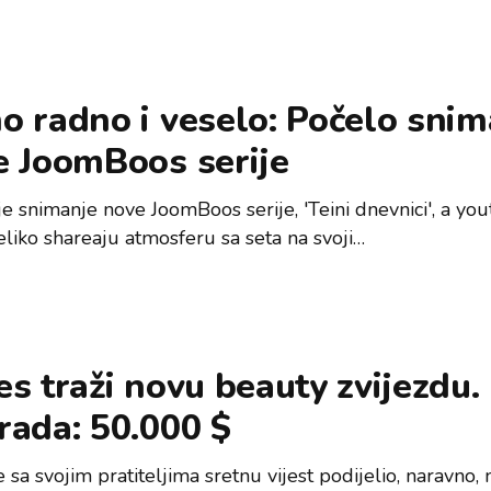
 radno i veselo: Počelo snim
e JoomBoos serije
e snimanje nove JoomBoos serije, 'Teini dnevnici', a you
eliko shareaju atmosferu sa seta na svoji…
s traži novu beauty zvijezdu.
rada: 50.000 $
 sa svojim pratiteljima sretnu vijest podijelio, naravno,