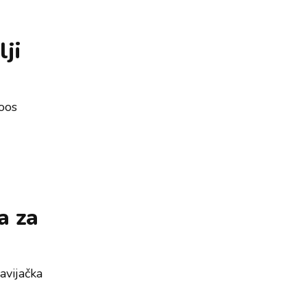
lji
oos
a za
avijačka