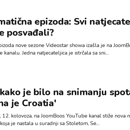
atična epizoda: Svi natjecate
e posvađali?
pizoda nove sezone Videostar showa izašla je na JoomB
kanalu. Jedna natjecateljica je istrčala sa sni…
kako je bilo na snimanju spot
na je Croatia'
, 12. kolovoza, na JoomBoos YouTube kanal stiže nova n
koja je nastala u suradnji sa Stoletom, Se…