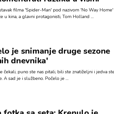
stavak filma 'Spider-Man' pod nazivom 'No Way Home'
e u kina, a glavni protagonisti, Tom Holland …
elo je snimanje druge sezone
nih dnevnika'
 čekali, puno ste nas pitali, bili ste znatiželjni i jedva st
. A sad je i službeno. Počelo je …
 fotka sa seta: Krenulo je