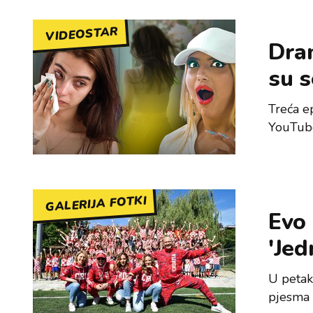
VIDEOSTAR
Dram
su s
Treća e
YouTube 
GALERIJA FOTKI
Evo 
'Jed
U petak
pjesma 