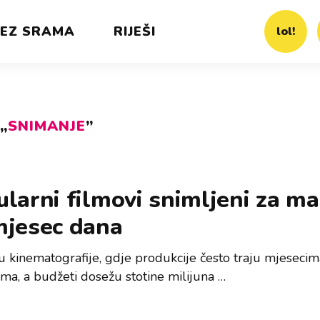
EZ SRAMA
RIJEŠI
lol!
„
SNIMANJE
”
larni filmovi snimljeni za ma
mjesec dana
tu kinematografije, gdje produkcije često traju mjesecim
ama, a budžeti dosežu stotine milijuna …