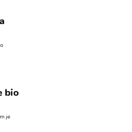
a
io
e bio
em je