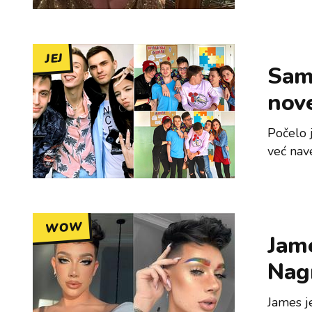
JEJ
Samo
nov
Počelo j
već nav
WOW
Jame
Nag
James je