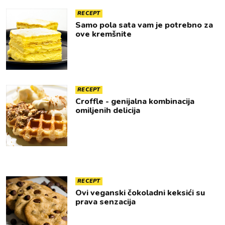
RECEPT
Samo pola sata vam je potrebno za
ove kremšnite
RECEPT
Croffle - genijalna kombinacija
omiljenih delicija
RECEPT
Ovi veganski čokoladni keksići su
prava senzacija