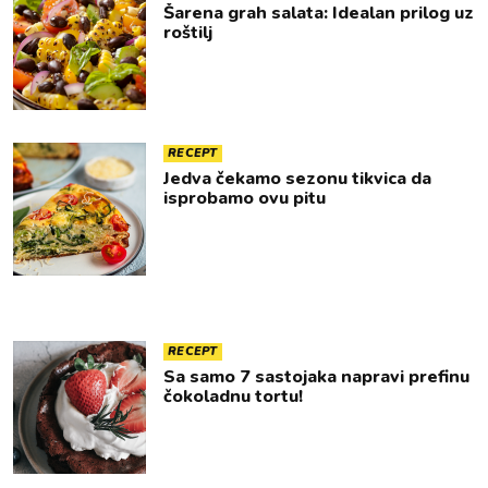
Šarena grah salata: Idealan prilog uz
roštilj
RECEPT
Jedva čekamo sezonu tikvica da
isprobamo ovu pitu
RECEPT
Sa samo 7 sastojaka napravi prefinu
čokoladnu tortu!