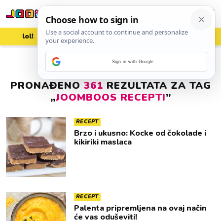
lol!
aww
vrh!
woot?!
Sign in with Google
PRONAĐENO
361
REZULTATA ZA TAG
„
JOOMBOOS RECEPTI
”
RECEPT
Brzo i ukusno: Kocke od čokolade i
kikiriki maslaca
RECEPT
Palenta pripremljena na ovaj način
će vas oduševiti!