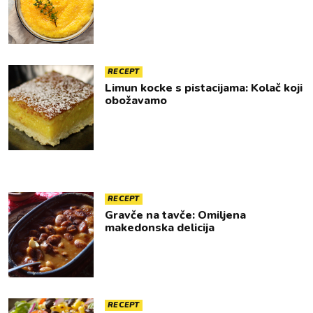
RECEPT
Limun kocke s pistacijama: Kolač koji
obožavamo
RECEPT
Gravče na tavče: Omiljena
makedonska delicija
RECEPT