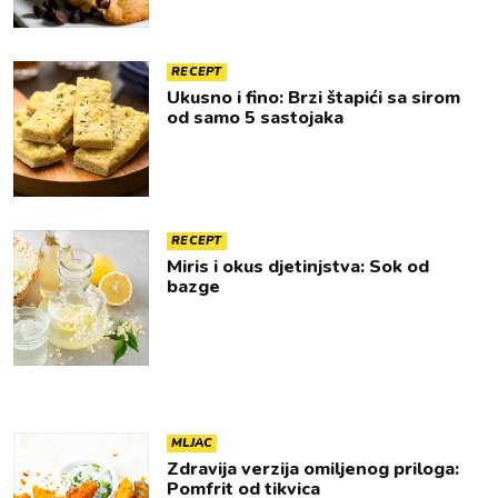
RECEPT
Ukusno i fino: Brzi štapići sa sirom
od samo 5 sastojaka
RECEPT
Miris i okus djetinjstva: Sok od
bazge
MLJAC
Zdravija verzija omiljenog priloga:
Pomfrit od tikvica