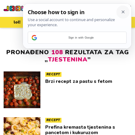
lol!
aww
vrh!
woot?!
Sign in with Google
PRONAĐENO
108
REZULTATA ZA TAG
„
TJESTENINA
”
RECEPT
Brzi recept za pastu s fetom
RECEPT
Prefina kremasta tjestenina s
pancetom i kukuruzom