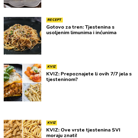
RECEPT
Gotovo za tren: Tjestenina s
usoljenim limunima i inćunima
KVIZ
KVIZ: Prepoznajete li ovih 7/7 jela s
tjesteninom?
KVIZ
KVIZ: Ove vrste tjestenina SVI
moraju znati!